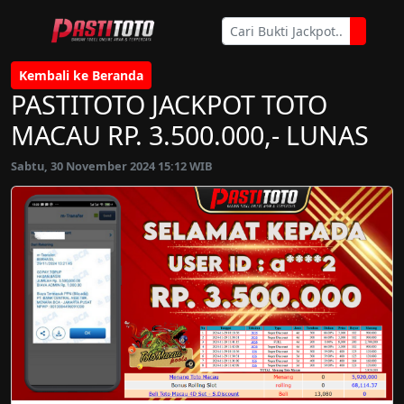
Kembali ke Beranda
PASTITOTO JACKPOT TOTO
MACAU RP. 3.500.000,- LUNAS
Sabtu, 30 November 2024 15:12 WIB