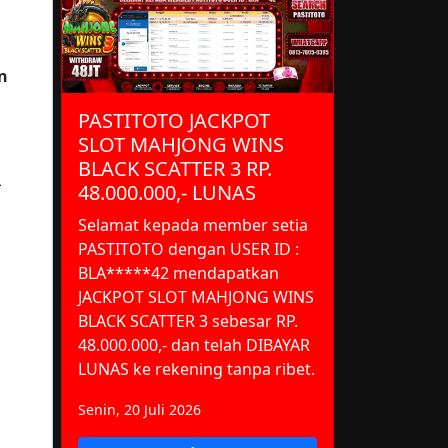
n
PASTITOTO JACKPOT
SLOT MAHJONG WINS
BLACK SCATTER 3 RP.
L
48.000.000,- LUNAS
h
Selamat kepada member setia
PASTITOTO dengan USER ID :
BLA*****42 mendapatkan
JACKPOT SLOT MAHJONG WINS
BLACK SCATTER 3 sebesar RP.
48.000.000,- dan telah DIBAYAR
LUNAS ke rekening tanpa ribet.
Senin, 20 Juli 2026