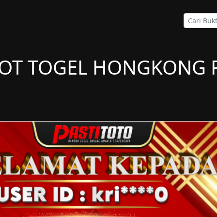
OT TOGEL HONGKONG RP.