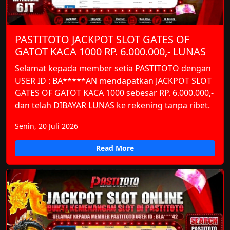
PASTITOTO JACKPOT SLOT GATES OF
GATOT KACA 1000 RP. 6.000.000,- LUNAS
Selamat kepada member setia PASTITOTO dengan
USER ID : BA*****AN mendapatkan JACKPOT SLOT
GATES OF GATOT KACA 1000 sebesar RP. 6.000.000,-
dan telah DIBAYAR LUNAS ke rekening tanpa ribet.
Senin, 20 Juli 2026
Read More