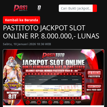
Kembali ke Beranda
PASTITOTO JACKPOT SLOT
ONLINE RP. 8.000.000,- LUNAS
Sabtu, 10 Januari 2026 18:36 WIB