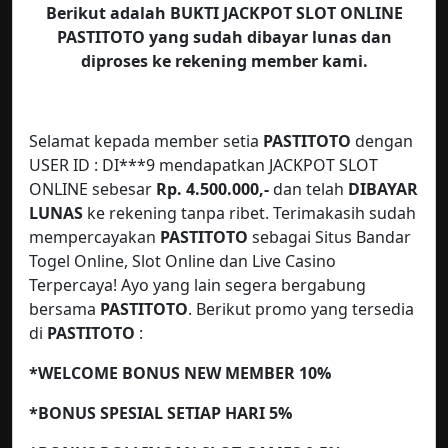
Berikut adalah BUKTI JACKPOT SLOT ONLINE
PASTITOTO yang sudah dibayar lunas dan
diproses ke rekening member kami.
Selamat kepada member setia
PASTITOTO
dengan
USER ID : DI***9 mendapatkan JACKPOT SLOT
ONLINE sebesar
Rp. 4.500.000,-
dan telah
DIBAYAR
LUNAS
ke rekening tanpa ribet. Terimakasih sudah
mempercayakan
PASTITOTO
sebagai Situs Bandar
Togel Online, Slot Online dan Live Casino
Terpercaya! Ayo yang lain segera bergabung
bersama
PASTITOTO
. Berikut promo yang tersedia
di
PASTITOTO
:
*WELCOME BONUS NEW MEMBER 10%
*BONUS SPESIAL SETIAP HARI 5%