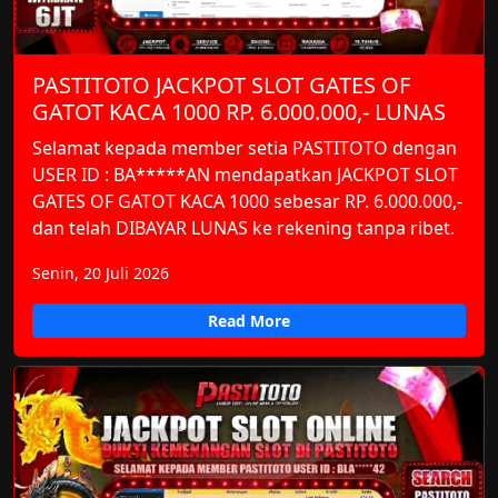
PASTITOTO JACKPOT SLOT GATES OF
GATOT KACA 1000 RP. 6.000.000,- LUNAS
Selamat kepada member setia PASTITOTO dengan
USER ID : BA*****AN mendapatkan JACKPOT SLOT
GATES OF GATOT KACA 1000 sebesar RP. 6.000.000,-
dan telah DIBAYAR LUNAS ke rekening tanpa ribet.
Senin, 20 Juli 2026
Read More