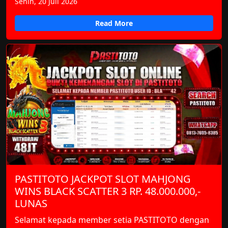
Senin, 20 Juli 2026
Read More
PASTITOTO JACKPOT SLOT MAHJONG
WINS BLACK SCATTER 3 RP. 48.000.000,-
LUNAS
Selamat kepada member setia PASTITOTO dengan