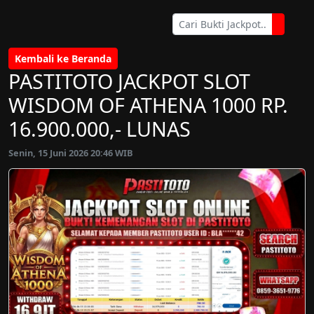
Kembali ke Beranda
PASTITOTO JACKPOT SLOT
WISDOM OF ATHENA 1000 RP.
16.900.000,- LUNAS
Senin, 15 Juni 2026 20:46 WIB